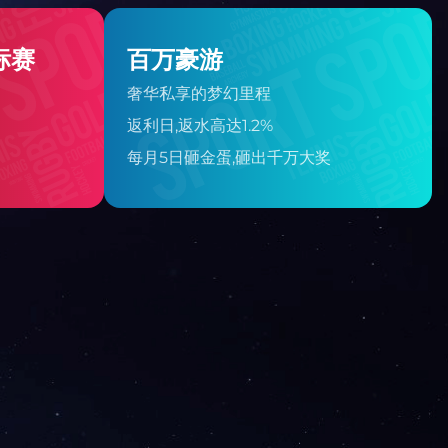
标赛
百万豪游
奢华私享的梦幻里程
返利日,返水高达1.2%
每月5日砸金蛋,砸出千万大奖